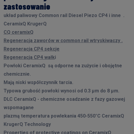
zastosowanie
układ paliwowy Common rail Diesel Piezo CP4 i inne .
CeramixQ KrugerQ
CQ ceramixQ
Regeneracja zaworów w common rail wtryskiwaczy .
Regeneracja CP4 sekcje
Regeneracja CP4 wałk
i
Powłoki CeramixQ są odporne na zużycie i obojętne
chemicznie.
Mają niski współczynnik tarcia.
Typowa grubość powłoki wynosi od 0.3 µm do 8 µm.
DLC CeramixQ - chemiczne osadzanie z fazy gazowej
wspomagane
plazmą temperatura powlekania 450-550°C CeramixQ
KrugerQ Technology
Properties of protective coatings on CeramixQ