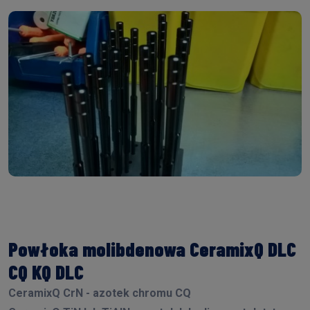
Powłoka molibdenowa CeramixQ DLC
CQ KQ DLC
CeramixQ CrN - azotek chromu CQ