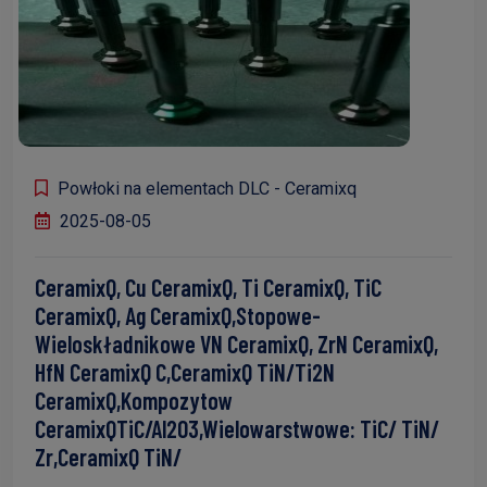
Powłoki na elementach DLC - Ceramixq
2025-08-05
CeramixQ, Cu CeramixQ, Ti CeramixQ, TiC
CeramixQ, Ag CeramixQ,stopowe-
Wieloskładnikowe VN CeramixQ, ZrN CeramixQ,
HfN CeramixQ C,CeramixQ TiN/Ti2N
CeramixQ,kompozytow
CeramixQTiC/Al2O3,wielowarstwowe: TiC/ TiN/
Zr,CeramixQ TiN/