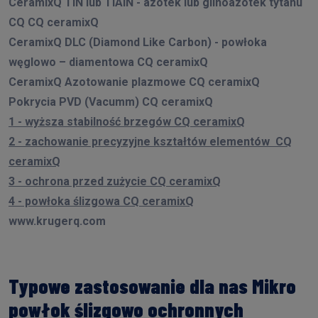
CeramixQ TiN lub TiAIN - azotek lub glinoazotek tytanu
CQ CQ ceramixQ
CeramixQ DLC (Diamond Like Carbon) - powłoka
węglowo – diamentowa CQ ceramixQ
CeramixQ Azotowanie plazmowe CQ ceramixQ
Pokrycia PVD (Vacumm) CQ ceramixQ
1 - wyższa stabilność brzegów CQ ceramixQ
2 - zachowanie precyzyjne kształtów elementów CQ
ceramixQ
3 - ochrona przed zużycie CQ ceramixQ
4 - powłoka ślizgowa CQ ceramixQ
www.krugerq.com
Typowe zastosowanie dla nas Mikro
powłok ślizgowo ochronnych