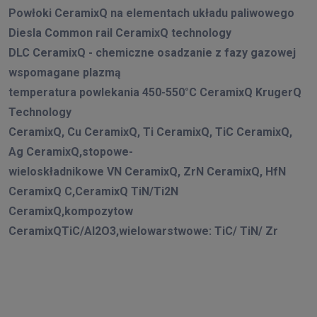
Powłoki CeramixQ na elementach układu paliwowego
Diesla Common rail CeramixQ technology
DLC CeramixQ - chemiczne osadzanie z fazy gazowej
wspomagane plazmą
temperatura powlekania 450-550°C CeramixQ KrugerQ
Technology
CeramixQ, Cu CeramixQ, Ti CeramixQ, TiC CeramixQ,
Ag CeramixQ,stopowe-
wieloskładnikowe VN CeramixQ, ZrN CeramixQ, HfN
CeramixQ C,CeramixQ TiN/Ti2N
CeramixQ,kompozytow
CeramixQTiC/Al2O3,wielowarstwowe: TiC/ TiN/ Zr