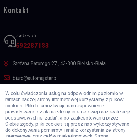
Kontakt
Zadzwoń
692287183
Stefana Batorego 27 , 43-300 Bielsko-Biała
biuro@automajster.pl
Pon - Pt 7:00-18:00
W celu świadczenia usług na odpowiednim poziomie w
ramach naszej strony internetowej korzystamy z plików
cookies. Pliki te umożliwiają nam zapewnienie
prawidłowego działania strony internetowej oraz realizację
Newsletter
podstawowych jej zadań, a po zaakceptowaniu przez
Ciebie zgody, pliki cookies są przez nas wykorzystywane
do dokonywania pomiarów i analiz korzystania ze strony
internetowej oraz celów marketingowych. Strona