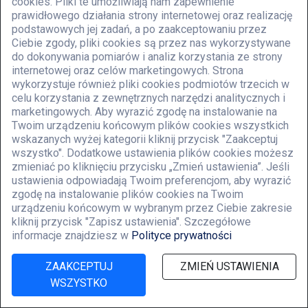
cookies. Pliki te umożliwiają nam zapewnienie
prawidłowego działania strony internetowej oraz realizację
podstawowych jej zadań, a po zaakceptowaniu przez
Ciebie zgody, pliki cookies są przez nas wykorzystywane
do dokonywania pomiarów i analiz korzystania ze strony
internetowej oraz celów marketingowych. Strona
wykorzystuje również pliki cookies podmiotów trzecich w
celu korzystania z zewnętrznych narzędzi analitycznych i
marketingowych. Aby wyrazić zgodę na instalowanie na
Twoim urządzeniu końcowym plików cookies wszystkich
wskazanych wyżej kategorii kliknij przycisk "Zaakceptuj
wszystko". Dodatkowe ustawienia plików cookies możesz
Zestaw do PD STARDEX
zmieniać po kliknięciu przycisku „Zmień ustawienia”. Jeśli
ustawienia odpowiadają Twoim preferencjom, aby wyrazić
STARDEX 1002 CAM BOX ULTIMA zestaw używany .
zgodę na instalowanie plików cookies na Twoim
urządzeniu końcowym w wybranym przez Ciebie zakresie
Stardex ULTIMA Cam Box z pomiarem Bip i
kliknij przycisk "Zapisz ustawienia". Szczegółowe
przepływomierzem .
informacje znajdziesz w
Polityce prywatności
Stardex ULTIMA Cam-Box –stół probierczy –table diesel
ZAAKCEPTUJ
ZMIEŃ USTAWIENIA
WSZYSTKO
Narzędzie diagnostyczne do testów UIS i PLD na każdym
stole probierczym .