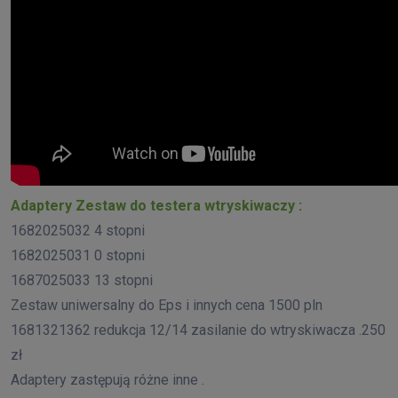
Adaptery Zestaw do testera wtryskiwaczy :
1682025032 4 stopni
1682025031 0 stopni
1687025033 13 stopni
Zestaw uniwersalny do Eps i innych cena 1500 pln
1681321362 redukcja 12/14 zasilanie do wtryskiwacza .250
zł
Adaptery zastępują różne inne .