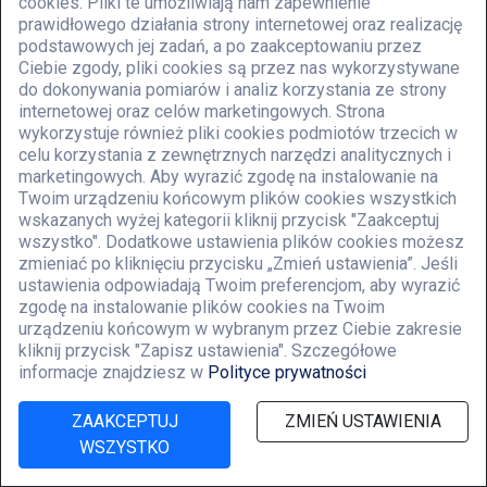
cookies. Pliki te umożliwiają nam zapewnienie
Zakres dostawy:
prawidłowego działania strony internetowej oraz realizację
Walizka CRI/CRIN Set 2 (mierzenie i kalibrowanie)
podstawowych jej zadań, a po zaakceptowaniu przez
Ciebie zgody, pliki cookies są przez nas wykorzystywane
Walizka CRI/CRIN Set 3 (asortyment akcesoriów
do dokonywania pomiarów i analiz korzystania ze strony
pomiarowych)
internetowej oraz celów marketingowych. Strona
wykorzystuje również pliki cookies podmiotów trzecich w
Walizka z kluczem dynamometrycznym i zawartością dla
celu korzystania z zewnętrznych narzędzi analitycznych i
CRI specj.
marketingowych. Aby wyrazić zgodę na instalowanie na
Urządzenie sterujące CRR120 (wysterowanie pneumatyki),
Twoim urządzeniu końcowym plików cookies wszystkich
wskazanych wyżej kategorii kliknij przycisk "Zaakceptuj
podręcznik
wszystko". Dodatkowe ustawienia plików cookies możesz
Urządzenie sterujące CRR220 (wysterowanie elektryki),
zmieniać po kliknięciu przycisku „Zmień ustawienia”. Jeśli
ustawienia odpowiadają Twoim preferencjom, aby wyrazić
podręcznik
zgodę na instalowanie plików cookies na Twoim
Zestaw do przezbrojenia
urządzeniu końcowym w wybranym przez Ciebie zakresie
Walizka CRIN na podkładki regulacyjne (sortery nie opisane)
kliknij przycisk "Zapisz ustawienia". Szczegółowe
informacje znajdziesz w
Polityce prywatności
Przyrząd do montażu CRR 130 (CRI 2.1)
Wymagane akcesoria dodatkowe
ZAAKCEPTUJ
ZMIEŃ USTAWIENIA
Podstawowe zestawy podkładek regulacyjnych
WSZYSTKO
(rzędy A, B, C)