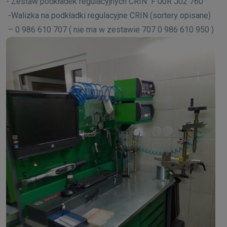
- Zestaw podkładek regulacyjnych CRIN
F 00R J02 760
-Walizka na podkładki regulacyjne CRIN (sortery opisane)
– 0 986 610 707 ( nie ma w zestawie 707 0 986 610 950 )