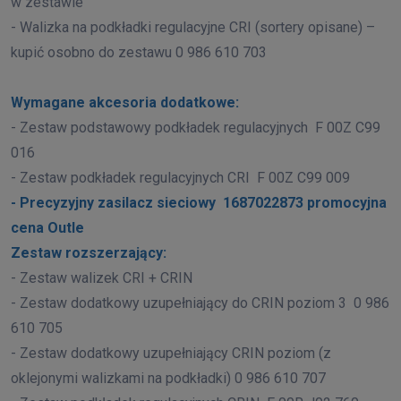
w zestawie
- Walizka na podkładki regulacyjne CRI (sortery opisane) –
kupić osobno do zestawu 0 986 610 703
Wymagane akcesoria dodatkowe:
- Zestaw podstawowy podkładek regulacyjnych
F 00Z C99
016
- Zestaw podkładek regulacyjnych CRI
F 00Z C99 009
- Precyzyjny zasilacz sieciowy
1687022873 promocyjna
cena Outle
Zestaw rozszerzający:
- Zestaw walizek CRI + CRIN
- Zestaw dodatkowy uzupełniający do CRIN poziom 3
0 986
610 705
- Zestaw dodatkowy uzupełniający CRIN poziom (z
oklejonymi walizkami na podkładki) 0 986 610 707