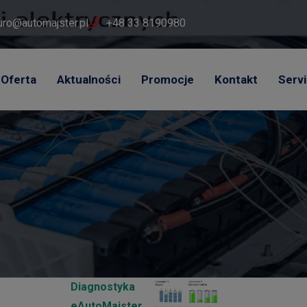
uro@automajster.pl
+48 33 8190980
Oferta
Aktualności
Promocje
Kontakt
Serv
Diagnostyka
eAutoMajster