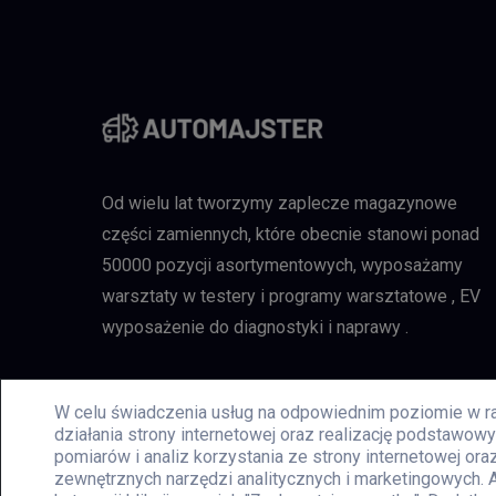
Od wielu lat tworzymy zaplecze magazynowe
części zamiennych, które obecnie stanowi ponad
50000 pozycji asortymentowych, wyposażamy
warsztaty w testery i programy warsztatowe , EV
wyposażenie do diagnostyki i naprawy .
W celu świadczenia usług na odpowiednim poziomie w ra
działania strony internetowej oraz realizację podstawo
pomiarów i analiz korzystania ze strony internetowej or
zewnętrznych narzędzi analitycznych i marketingowych