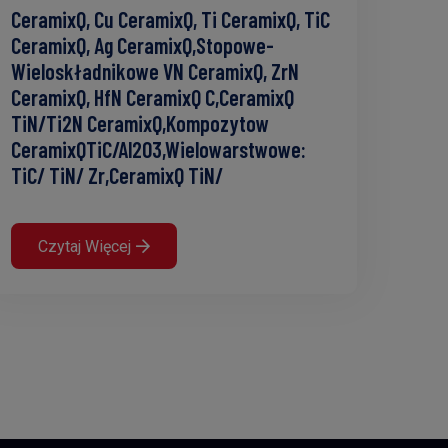
CeramixQ, Cu CeramixQ, Ti CeramixQ, TiC
CeramixQ, Ag CeramixQ,stopowe-
Wieloskładnikowe VN CeramixQ, ZrN
CeramixQ, HfN CeramixQ C,CeramixQ
TiN/Ti2N CeramixQ,kompozytow
CeramixQTiC/Al2O3,wielowarstwowe:
TiC/ TiN/ Zr,CeramixQ TiN/
Czytaj Więcej