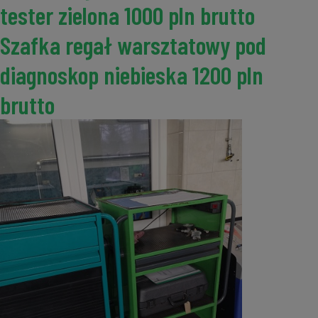
tester zielona 1000 pln brutto
Szafka regał warsztatowy pod
diagnoskop niebieska 1200 pln
brutto