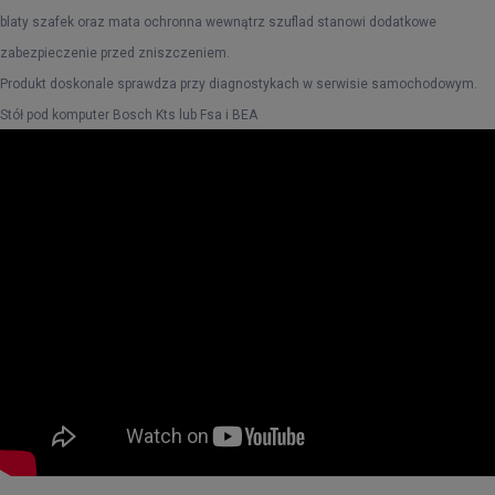
blaty szafek oraz mata ochronna wewnątrz szuflad stanowi dodatkowe
zabezpieczenie przed zniszczeniem.
Produkt doskonale sprawdza przy diagnostykach w serwisie samochodowym.
Stół pod komputer Bosch Kts lub Fsa i BEA