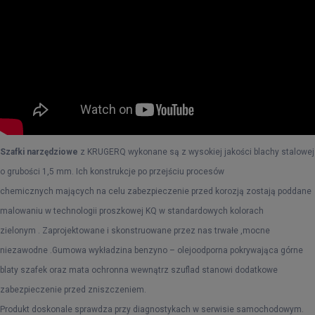
Szafki narzędziowe
z KRUGERQ wykonane są z wysokiej jakości blachy stalowej
o grubości 1,5 mm. Ich konstrukcje po przejściu procesów
chemicznych mających na celu zabezpieczenie przed korozją zostają poddane
malowaniu w technologii proszkowej KQ w standardowych kolorach
zielonym . Zaprojektowane i skonstruowane przez nas trwałe ,mocne
niezawodne .Gumowa wykładzina benzyno – olejoodporna pokrywająca górne
blaty szafek oraz mata ochronna wewnątrz szuflad stanowi dodatkowe
zabezpieczenie przed zniszczeniem.
Produkt doskonale sprawdza przy diagnostykach w serwisie samochodowym.