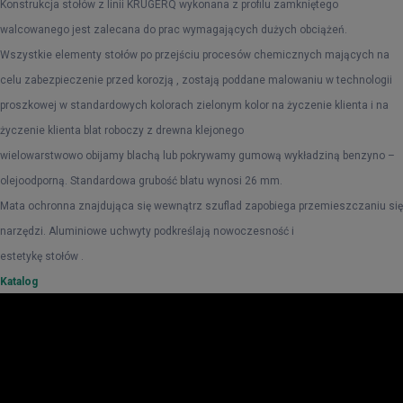
Konstrukcja stołów z linii KRUGERQ wykonana z profilu zamkniętego
walcowanego jest zalecana do prac wymagających dużych obciążeń.
Wszystkie elementy stołów po przejściu procesów chemicznych mających na
celu zabezpieczenie przed korozją , zostają poddane malowaniu w technologii
proszkowej w standardowych kolorach zielonym kolor na życzenie klienta i na
życzenie klienta blat roboczy z drewna klejonego
wielowarstwowo obijamy blachą lub pokrywamy gumową wykładziną benzyno –
olejoodporną. Standardowa grubość blatu wynosi 26 mm.
Mata ochronna znajdująca się wewnątrz szuflad zapobiega przemieszczaniu się
narzędzi. Aluminiowe uchwyty podkreślają nowoczesność i
estetykę stołów .
Katalog