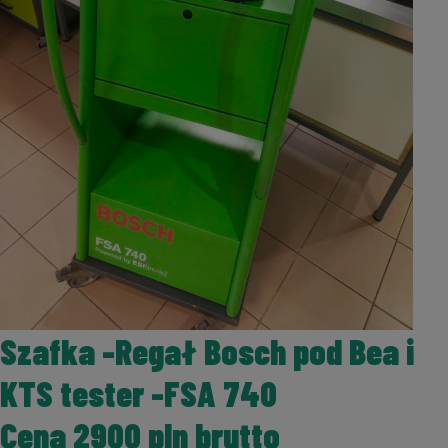
Szafka -Regał Bosch pod Bea i
KTS tester -FSA 740
Cena 2900 pln brutto