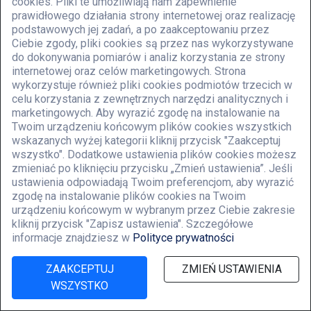
cookies. Pliki te umożliwiają nam zapewnienie
zielonym . Zaprojektowane i skonstruowane przez nas trwałe ,mocne
prawidłowego działania strony internetowej oraz realizację
niezawodne .Gumowa wykładzina benzyno – olejoodporna pokrywająca górne
podstawowych jej zadań, a po zaakceptowaniu przez
Ciebie zgody, pliki cookies są przez nas wykorzystywane
blaty szafek oraz mata ochronna wewnątrz szuflad stanowi dodatkowe
do dokonywania pomiarów i analiz korzystania ze strony
zabezpieczenie przed zniszczeniem.
internetowej oraz celów marketingowych. Strona
Produkt doskonale sprawdza przy diagnostykach w serwisie samochodowym.
wykorzystuje również pliki cookies podmiotów trzecich w
celu korzystania z zewnętrznych narzędzi analitycznych i
Stół pod komputer i trzecią fazę do naprawy wtryskiwaczy .
marketingowych. Aby wyrazić zgodę na instalowanie na
Twoim urządzeniu końcowym plików cookies wszystkich
wskazanych wyżej kategorii kliknij przycisk "Zaakceptuj
Katalog i foto -
https://youtu.be/3v5ARhrv2Pg
wszystko". Dodatkowe ustawienia plików cookies możesz
zmieniać po kliknięciu przycisku „Zmień ustawienia”. Jeśli
Szafka pod FSA diagnoskop Bosch
narzędziowe z KRUGERQ wykonane są z
ustawienia odpowiadają Twoim preferencjom, aby wyrazić
zgodę na instalowanie plików cookies na Twoim
wysokiej jakości blachy stalowej o grubości 1,5 mm. Ich konstrukcje po przejściu
urządzeniu końcowym w wybranym przez Ciebie zakresie
procesów
kliknij przycisk "Zapisz ustawienia". Szczegółowe
informacje znajdziesz w
Polityce prywatności
chemicznych mających na celu zabezpieczenie przed korozją zostają poddane
malowaniu w technologii proszkowej KQ w standardowych kolorach
ZAAKCEPTUJ
ZMIEŃ USTAWIENIA
zielonym . Zaprojektowane i skonstruowane przez nas trwałe ,mocne
WSZYSTKO
niezawodne .Gumowa wykładzina benzyno – olejoodporna pokrywająca górne